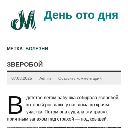
Перейти
к
содержимому
День ото дня
Ещё один день прожит…
МЕТКА:
БОЛЕЗНИ
ЗВЕРОБОЙ
07.08.2025
Admin
Оставить комментарий
В
детстве летом бабушка собирала зверобой,
который рос даже у нас дома по краям
участка. Потом она сушила эту траву с
приятным запахом пад страхой — под крышей.