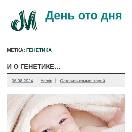
Перейти
к
содержимому
День ото дня
Ещё один день прожит…
МЕТКА:
ГЕНЕТИКА
И О ГЕНЕТИКЕ…
06.08.2024
Admin
Оставить комментарий