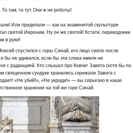
о там, то тут. Они ж не роботы!
али! Или приделали — как на знаменитой скульптуре
ал святой Иероним. Ну он же святой! Кстати, переводчики
м в руки!
 Моисей спустился с горы Синай, его лицо сияло после
 я бы не удивился, если бы эти слова имели не
ое с радиацией. Кто слышал про Ковчег Завета (хотя бы по
том священном сундуке хранились скрижали Завета с
юдает! «Не убий!», «Не укради!» — вы серьезно в наше
етственное хранение на той же горе Синай.