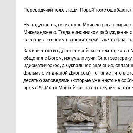
Переводчики тоже люди. Порой тоже ошибаются. Т
Ну подумаешь, по их вине Моисею рога пририсов
Микеланджело. Тогда виновником заблуждения ст
сделали его своим покровителем! Так что флаг на
​Как известно из древнееврейского текста, когда
общения с Богом, излучало лучи. Зная эзотерику,
идиоматическое, а буквальное значение, связанн
фильму с Индианой Джонсом), тот знает, что в э
десятью заповедями (которые уже никто не собл
время?!). Их-то Моисей как раз и получил на отв