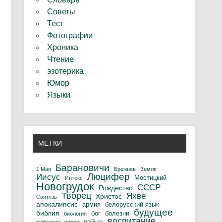
Советы
Тест
Фотографии
Хроника
Чтение
эзотерика
Юмор
Языки
МЕТКИ
Барановичи
1 Мая
Брежнев
Земля
Люцифер
Иисус
Мостицкий
Интекс
Новогрудок
СССР
Рождество
Творец
Яхве
Христос
Свитязь
апокалипсис
армия
белорусский язык
будущее
библия
бог
болезни
биология
воспитание
война