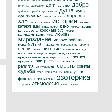
вибрации
видео
добро
дети
детство
генетика
движение
душа
души
доброта
дружба
духовность
здоровье
еда
животные
жизнь
звезды
история
зло
карма
иерархия
иняз
кино
катаклизмы
ковид
катастрофы
климат
коронавирус
конец света
кошки
любовь
кулинария
кухня
ложь
мироздание
мироустройство
музыка
мова
наказание
образование
оружие
питание
песни
погода
песня
планеты
политика
предсказание
правда
праздник
прогноз
предсказания
природа
притча
рак
рассказ
продукты
ребенок
смерть
религия
советы
сингулярность
судьба
уроки
тест
убийство
умирание
эзотерика
фото
хаос
черные дыры
этимология
энтропия
юмор
языки