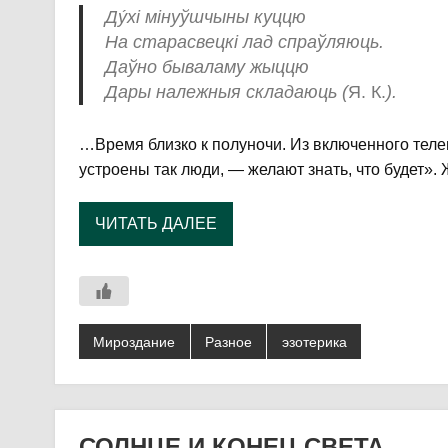
Ду́хі мінуўшчыны куццю
На старасвецкі лад спраўляюць.
Даўно бываламу жыццю
Дары належныя складаюць (
Я. К.
).
…Время близко к полуночи. Из включенного телеви
устроены так люди, — желают знать, что будет».
ЧИТАТЬ ДАЛЕЕ
Мироздание
Разное
эзотерика
СОЛНЦЕ И КОНЕЦ СВЕТА