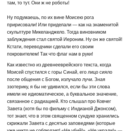
там, то тут. Они ж не роботы!
Ну подумаешь, по их вине Моисею рога
пририсовали! Или приделали — как на знаменитой
скульптуре Микеланджело. Тогда виновником
заблуждения стал святой Иероним. Ну он же святой!
Кстати, переводчики сделали его своим
покровителем! Так что флаг нам в руки!
​Как известно из древнееврейского текста, когда
Моисей спустился с горы Синай, его лицо сияло
после общения с Богом, излучало лучи. Зная
эзотерику, я бы не удивился, если бы эти слова
имели не идиоматическое, а буквальное значение,
связанное с радиацией. Кто слышал про Ковчег
Завета (хотя бы по фильму с Индианой Джонсом),
тот знает, что в этом священном сундуке хранились
скрижали Завета с десятью заповедями (которые
уже никто не соблюдает! «Не убий!», «Не укради!» —