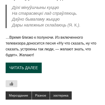
Ду́хі мінуўшчыны куццю
На старасвецкі лад спраўляюць.
Даўно бываламу жыццю
Дары належныя складаюць (
Я. К.
).
…Время близко к полуночи. Из включенного
телевизора доносится песня «Ну что сказать, ну что
сказать, устроены так люди, — желают знать, что
будет». Желают!
ЧИТАТЬ ДАЛЕЕ
Мироздание
Разное
эзотерика