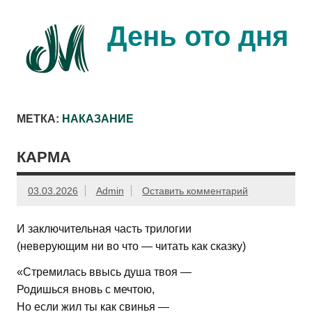
Перейти
к
содержимому
День ото дня
Ещё один день прожит…
МЕТКА:
НАКАЗАНИЕ
КАРМА
03.03.2026
Admin
Оставить комментарий
­И заключительная часть трилогии
(неверующим ни во что — читать как сказку)
​«Стремилась ввысь душа твоя —
Родишься вновь с мечтою,
Но если жил ты как свинья —