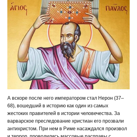
А вскоре после него императором стал Нерон (37–
68), вошедший в историю как один из самых
жестоких правителей в истории человечества. За
варварское преследование христиан его прозвали
антихристом. При нем в Риме насаждался произвол
и террор, проводились массовые расправы с