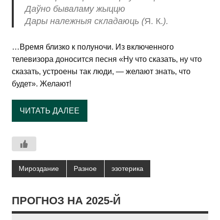
Даўно бываламу жыццю
Дары належныя складаюць (
Я. К.
).
…Время близко к полуночи. Из включенного
телевизора доносится песня «Ну что сказать, ну что
сказать, устроены так люди, — желают знать, что
будет». Желают!
ЧИТАТЬ ДАЛЕЕ
Мироздание
Разное
эзотерика
ПРОГНОЗ НА 2025-Й