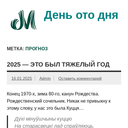
Перейти
к
содержимому
День ото дня
Ещё один день прожит…
МЕТКА:
ПРОГНОЗ
2025 — ЭТО БЫЛ ТЯЖЕЛЫЙ ГОД
16.01.2025
Admin
Оставить комментарий
Конец 1970-х, зима 80-го, канун Рождества.
Рождественский сочельник. Никак не привыкну к
этому слову, у нас это была Куцця…
Ду́хі мінуўшчыны куццю
На старасвецкі лад спраўляюць.