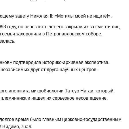
щему завету Николая II: «Могилы моей не ищите!».
3 году, но через пять лет его закрыли из-за смерти лиц,
й семьи захоронили в Петропавловском соборе.
залась.
анков» подтвердила историко-архивная экспертиза.
независимых друг от друга научных центров.
ого института микробиологии Татсуо Нагаи, который
и племянника и нашел их серьезное несовпадение.
 долгое время было главным церковно-государственным
! Видимо, знал.