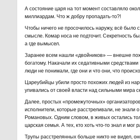
А состояние царя на тот момент составляло око
миллиардам. Что ж добру пропадать-то?!
Чтобы ничего не просочилось наружу, всё было
смысле. Комар носа не подточит. Секретность был
а где вымысел.
Заранее всем нашли «двойников» — внешне похож
богатому. Накачали их седативными средствами 
люди не понимали, где они и что они, что проис
Цареубийцы убили просто похожих людей из нар
упивались от своей власти над сильными мира се
Далее, простых «промежуточных» организаторов
исполнители, которые расстреливали, не знали 
Романовых. Одним словом, в живых остались толь
царская семья. А тех, кто хоть что-то знал и мо
Трупы расстрелянных больше никто не видел, о