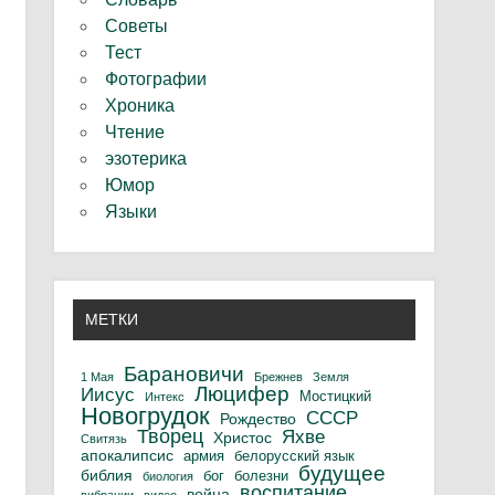
Советы
Тест
Фотографии
Хроника
Чтение
эзотерика
Юмор
Языки
МЕТКИ
Барановичи
1 Мая
Брежнев
Земля
Люцифер
Иисус
Мостицкий
Интекс
Новогрудок
СССР
Рождество
Творец
Яхве
Христос
Свитязь
апокалипсис
армия
белорусский язык
будущее
библия
бог
болезни
биология
воспитание
война