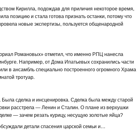
одством Кирилла, подождав для приличия некоторое время,
ла позицию и стала готова признать останки, потому что
провела новые экспертизы, пользуется общенародной
ориал Романовых» отметил, что именно РПЦ нанесла
нбурге. Например, от Дома Ипатьевых сохранились части
чили в ансамбль специально построенного огромного Храма
мнатой тротуар.
о. Была сделка и инсценировка. Сделка была между старой
овки расстрела — Ленин и Сталин. О плане из верхушки
делке — зачем резать курицу, несущую золотые яйца?
 обсуждали детали спасения царской семьи и…