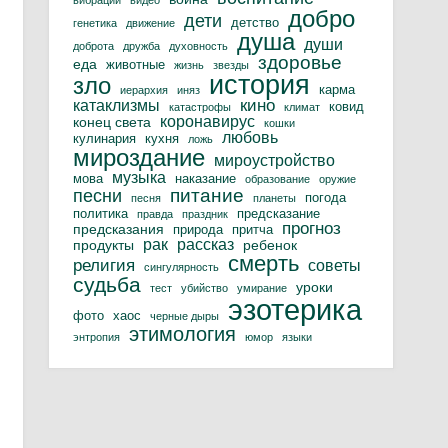
вибрации
видео
добро
дети
детство
генетика
движение
душа
души
доброта
дружба
духовность
здоровье
еда
животные
жизнь
звезды
история
зло
карма
иерархия
иняз
кино
катаклизмы
ковид
катастрофы
климат
коронавирус
конец света
кошки
любовь
кулинария
кухня
ложь
мироздание
мироустройство
музыка
мова
наказание
образование
оружие
питание
песни
погода
песня
планеты
политика
предсказание
правда
праздник
прогноз
предсказания
природа
притча
рак
рассказ
продукты
ребенок
смерть
религия
советы
сингулярность
судьба
уроки
тест
убийство
умирание
эзотерика
фото
хаос
черные дыры
этимология
энтропия
юмор
языки