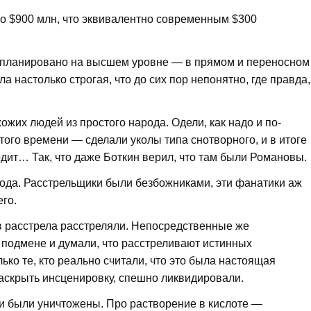
ло $900 млн, что эквивалентно современным $300
 спланировано на высшем уровне — в прямом и переносном
а настолько строгая, что до сих пор непонятно, где правда,
их людей из простого народа. Одели, как надо и по-
того времени — сделали уколы типа снотворного, и в итоге
ходит… Так, что даже Боткин верил, что там были Романовы.
ода. Расстрельщики были безбожниками, эти фанатики аж
го.
 расстрела расстреляли. Непосредственные же
о подмене и думали, что расстреливают истинных
ко те, кто реально считали, что это была настоящая
г раскрыть инсценировку, спешно ликвидировали.
ни были уничтожены. Про растворение в кислоте —