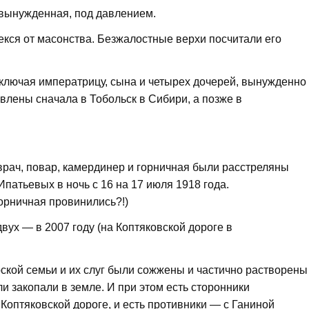
 вынужденная, под давлением.
рекся от масонства. Безжалостные верхи посчитали его
 включая императрицу, сына и четырех дочерей, вынужденно
лены сначала в Тобольск в Сибири, а позже в
 врач, повар, камердинер и горничная были расстреляны
патьевых в ночь с 16 на 17 июля 1918 года.
горничная провинились?!)
вух — в 2007 году (на Коптяковской дороге в
ской семьи и их слуг были сожжены и частично растворены
или закопали в земле. И при этом есть сторонники
Коптяковской дороге, и есть противники — с Ганиной