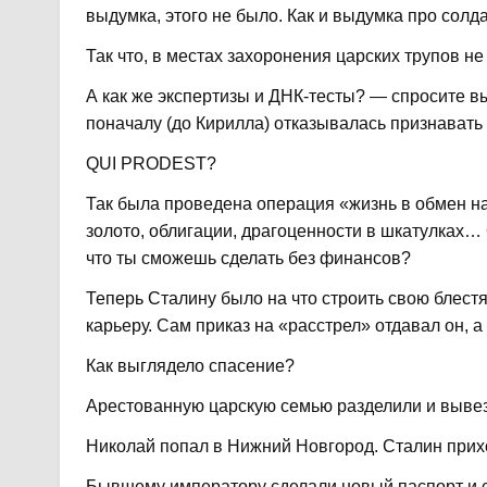
выдумка, этого не было. Как и выдумка про солд
Так что, в местах захоронения царских трупов не
А как же экспертизы и ДНК-тесты? — спросите в
поначалу (до Кирилла) отказывалась признавать
QUI PRODEST?
Так была проведена операция «жизнь в обмен на
золото, облигации, драгоценности в шкатулках… 
что ты сможешь сделать без финансов?
Теперь Сталину было на что строить свою блес
карьеру. Сам приказ на «расстрел» отдавал он,
Как выглядело спасение?
Арестованную царскую семью разделили и вывез
Николай попал в Нижний Новгород. Сталин прихо
Бывшему императору сделали новый паспорт и с