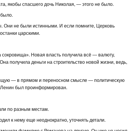
ата, якобы спасшего дочь Николая, — этого не было.
 было.
ы. Они не были истинными. И если помните, Церковь
 останки царскими.
 сокровища». Новая власть получила всё — валюту,
Она получила деньги на строительство новой жизни, ведь,
тящую — в прямом и переносном смысле — политическую
 а Ленин был проинформирован.
ли по разным местам.
дил к нему еще неоднократно, уточнять детали.
менили фамилию с Романова на другую. Он уже не носил