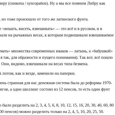
иру (синкопа / syncopation). Ну а мы все помним Либру как
, но тоже произошло от того же латинского фунта.
e «вешать, висеть, взвешивать» — это всё и в русском, и в
вали на рычажных весах, к которым подвешивали взвешиваемое
(«мать» множества современных языков — латынь, а «бабушкой»
я так, для образности и пущего понимания). Так вот, всё пошло
». Они, видимо, взвешивали на весах типа безмена.
потом, как и везде, заменили на паперки.
очень странная для нас денежная система была до реформы 1970-
нгов, а один шиллинг состоял из 12 пенсов, то есть один фунт
 разделить на 2, 3, 4, 5, 6, 8, 10, 12, 15, 16, 20, 30, 40, 60, 80
0 пенсов) можно разделить только на 2, 4, 5, 10, 20, 25, 50.