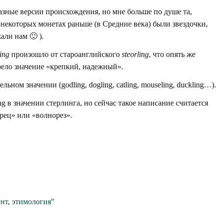
разные версии происхождения, но мне больше по душе та,
 некоторых монетах раньше (в Средние века) были звездочки,
али нам 🙂 ).
ling
произошло от староанглийского
steorling
, что опять же
рело значение «крепкий, надежный».
ном значении (godling, dogling, catling, mouseling, duckling…).
ng в значении стерлинга, но сейчас такое написание считается
орец» или «волнорез».
нт
,
этимология
"