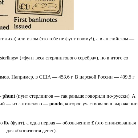
т лиха) или изюм (это тебе не фунт изюму!), а в английском —
terlings» («фунт веса стерлингового серебра»), но в итоге со
раммов. Например, в США — 453,6 г. В царской России — 409,5 г
 —
phunt
(пунт стерлингов — так раньше говорили по-русски). А
кий — из латинского —
pondo
, которое участвовало в выражении
ию
lb.
(фунт), а одна первая — обозначению
₤
(это стилизованная
 — для обозначения денег).