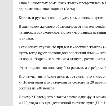
Libra в некоторых романских языках превратилась в л
одноименный знак зодиака (Весы).
Кстати, и русское слово «пуд», хоть и своими путями
В латинском же слово образовалось от глагола pender
латинском однокоренное, потому что раньше взвеши
и гирьки.
Если копать глубже, то придем к «бабушке языков» 
пусть тогда будет протоиндоевропейский язык — это 
от корня *(s)pen- со значением «тянуть, растягивать
Фунт стерлингов поначалу был реальным серебром. А 
Кто изучал английские деньги, тот знает, что у них 
х. По ней один фунт стерлингов состоял из 20 шилли
состоял из 240 пенсов.
Почему? Потому что в таком случае один фунт можно было
и 120, тогда как при десятичной системе фунт (£1 = 10