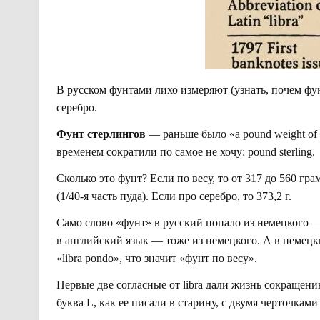
В русском фунтами лихо измеряют (узнать, почем фун
серебро.
Фунт стерлингов
— раньше было «a pound weight of s
временем сократили по самое не хочу: pound sterling.
Сколько это фунт? Если по весу, то от 317 до 560 г
(1/40-я часть пуда). Если про серебро, то 373,2 г.
Само слово «фунт» в русский попало из немецкого
в английский язык — тоже из немецкого. А в немец
«libra pondo», что значит «фунт по весу».
Первые две согласные от libra дали жизнь сокращен
буква L, как ее писали в старину, с двумя черточками