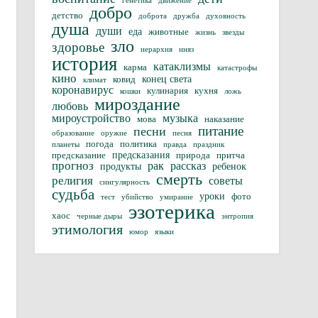
генетика
движение
добро
детство
доброта
дружба
духовность
душа
души
еда
животные
жизнь
звезды
зло
здоровье
иерархия
иняз
история
катаклизмы
карма
катастрофы
кино
конец света
ковид
климат
коронавирус
кулинария
кухня
кошки
ложь
мироздание
любовь
мироустройство
музыка
мова
наказание
питание
песни
образование
оружие
песня
погода
политика
планеты
правда
праздник
предсказания
предсказание
природа
притча
прогноз
рак
рассказ
продукты
ребенок
смерть
религия
советы
сингулярность
судьба
уроки
фото
тест
убийство
умирание
эзотерика
хаос
черные дыры
энтропия
этимология
юмор
языки