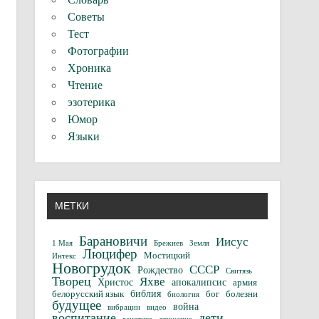
Советы
Тест
Фотографии
Хроника
Чтение
эзотерика
Юмор
Языки
МЕТКИ
Барановичи
Иисус
1 Мая
Брежнев
Земля
Люцифер
Мостицкий
Интекс
Новогрудок
СССР
Рождество
Свитязь
Творец
Яхве
Христос
апокалипсис
армия
библия
белорусский язык
бог
болезни
биология
будущее
война
вибрации
видео
воспитание
дети