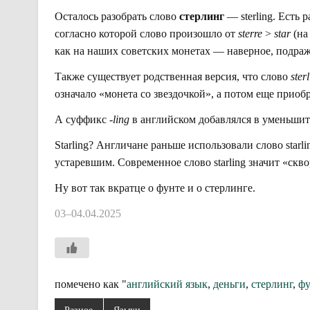
Осталось разобрать слово
стерлинг
— sterling. Есть 
согласно которой слово произошло от
sterre
>
star
(на
как на наших советских монетах — наверное, подраж
Также существует родственная версия, что слово
ster
означало «монета со звездочкой», а потом еще приоб
А суффикс
-ling
в английском добавлялся в уменьшитель
Starling? Англичане раньше использовали слово starli
устаревшим. Современное слово starling значит «скв
Ну вот так вкратце о фунте и о стерлинге.
03–04.04.2025
помечено как "
английский язык
,
деньги
,
стерлинг
,
фу