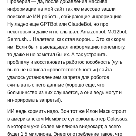
Проверил — да, после добавления массива
информации на мой сайт так же массово зашли
поисковые ИИ-роботы, собирающие информацию.
Ну ладно еще GPTBot или ClaudeBot, но про
некоторых я даже и не слышал: Amazonbot, MJ12bot,
Semrush… Налетели, как стая ворон… Это как корм
им. Если бы я выкладывал информацию понемногу,
то даже и не заметил бы их. А так устранить
проблему и восстановить работоспособность (чуть
было не написал «роботоспособность») сайта
удалось установлением запрета для роботов
считывать с него данные (хорошо еще, что
большинство из них слушается, а они ведь могут и
игнорировать запреты!).
ИИ ведь кормить надо. Вон тот же Илон Маск строит
в американском Мемфисе суперкомпьютер Colossus,
в котором уже более миллиона видеокарт, а всего
будет 1,5 миллиона. Энергопотребление такое, что