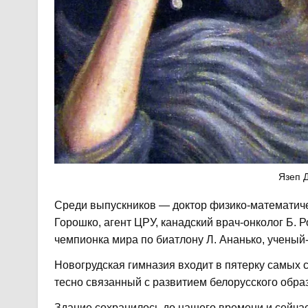
Язеп Д
Среди выпускников — доктор физико-математичес
Горошко, агент ЦРУ, канадский врач-онколог Б. 
чемпионка мира по биатлону Л. Ананько, ученый
Новогрудская гимназия входит в пятерку самых с
тесно связанный с развитием белорусского обра
Здание сохранилось до нашего времени и сейчас