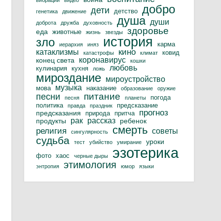
вибрации
видео
добро
дети
детство
генетика
движение
душа
души
доброта
дружба
духовность
здоровье
еда
животные
жизнь
звезды
история
зло
карма
иерархия
иняз
кино
катаклизмы
ковид
катастрофы
климат
коронавирус
конец света
кошки
любовь
кулинария
кухня
ложь
мироздание
мироустройство
музыка
мова
наказание
образование
оружие
питание
песни
погода
песня
планеты
политика
предсказание
правда
праздник
прогноз
предсказания
природа
притча
рак
рассказ
продукты
ребенок
смерть
религия
советы
сингулярность
судьба
уроки
тест
убийство
умирание
эзотерика
фото
хаос
черные дыры
этимология
энтропия
юмор
языки