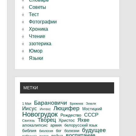
Советы
Тест
Фотографии
Хроника
Чтение
эзотерика
Юмор
Языки
МЕТКИ
Барановичи
1 Мая
Брежнев
Земля
Люцифер
Иисус
Мостицкий
Интекс
Новогрудок
СССР
Рождество
Творец
Яхве
Христос
Свитязь
апокалипсис
армия
белорусский язык
будущее
библия
бог
болезни
биология
воспитание
война