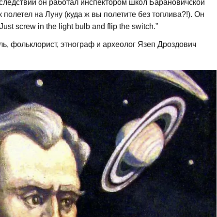
оследствии он работал инспектором школ Барановичской
 полетел на Луну (куда ж вы полетите без топлива?!). Он
Just screw in the light bulb and flip the switch.”
ль, фольклорист, этнограф и археолог Язеп Дроздович