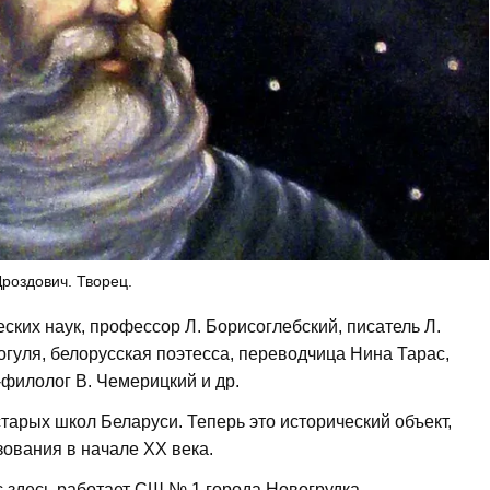
роздович. Творец.
ких наук, профессор Л. Борисоглебский, писатель Л.
Рогуля, белорусская поэтесса, переводчица Нина Тарас,
-филолог В. Чемерицкий и др.
тарых школ Беларуси. Теперь это исторический объект,
зования в начале XX века.
 здесь работает СШ № 1 города Новогрудка.