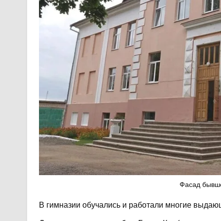
Фасад бывше
В гимназии обучались и работали многие выдаю