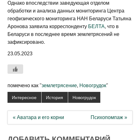
Однако впоследствии заведующая отделом
обработки и анализа данных мониторинга Центра
геофизического мониторинга НАН Беларуси Татьяна
Аронова заявила корреспонденту
БЕЛТА
, что в
Беларуси в последнее время землетрясений не
зафиксировано.
23.05.2023
помечено как "
землетрясение
,
Новогрудок
"
Интересное
История
Новогрудок
Навигация
« Аватара и его корни
Психопомпаж »
по
записям
ДОБАВИТЬ КОММЕНТАРИЙ