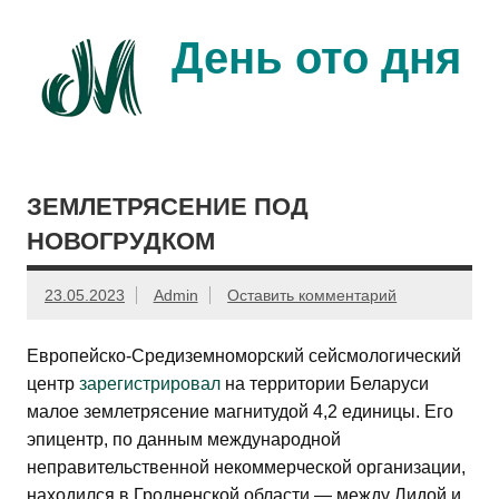
Перейти
к
содержимому
День ото дня
Ещё один день прожит…
ЗЕМЛЕТРЯСЕНИЕ ПОД
НОВОГРУДКОМ
23.05.2023
Admin
Оставить комментарий
Европейско-Средиземноморский сейсмологический
центр
зарегистрировал
на территории Беларуси
малое землетрясение магнитудой 4,2 единицы. Его
эпицентр, по данным международной
неправительственной некоммерческой организации,
находился в Гродненской области — между Лидой и