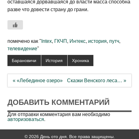
оставшаяся дорвавшаяся до власти масса способна
разве что довести страну до грани.
помечено как "
Intex
,
ГКЧП
,
Интекс
,
история
,
путч
,
телевидение
"
Барановичи
История
Хроника
Навигация
« «Лебединое озеро»
Сказки Венского леса… »
по
записям
ДОБАВИТЬ КОММЕНТАРИЙ
Для отправки комментария вам необходимо
авторизоваться
.
© 2026 День ото дня. Все права защищены.