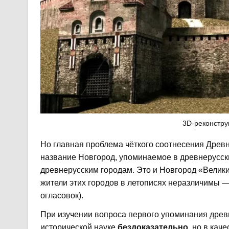
3D-реконстру
Но главная проблема чёткого соотнесения Древне
название Новгород, упоминаемое в древнерусски
древнерусским городам. Это и Новгород «Велики
жители этих городов в летописях неразличимы 
огласовок).
При изучении вопроса первого упоминания древн
исторической науке
бездоказательно
, но в кач