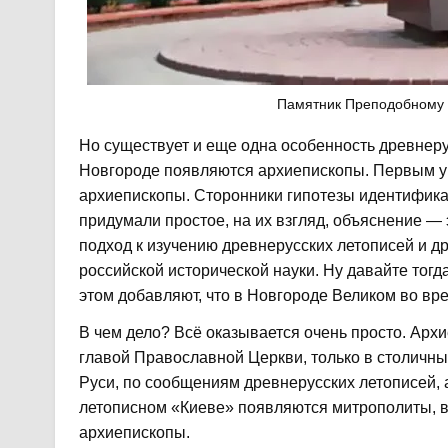
Памятник Преподобному 
Но существует и еще одна особенность древнерус
Новгороде появляются архиепископы. Первым у
архиепископы. Сторонники гипотезы идентифика
придумали простое, на их взгляд, объяснение —
подход к изучению древнерусских летописей и д
российской исторической науки. Ну давайте тог
этом добавляют, что в Новгороде Великом во вр
В чем дело? Всё оказывается очень просто. Арх
главой Православной Церкви, только в столичные
Руси, по сообщениям древнерусских летописей, а
летописном «Киеве» появляются митрополиты, 
архиепископы.