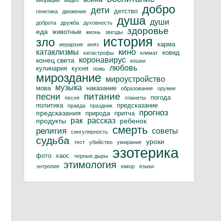
вибрации
видео
добро
дети
детство
генетика
движение
душа
души
доброта
дружба
духовность
здоровье
еда
животные
жизнь
звезды
история
зло
карма
иерархия
иняз
кино
катаклизмы
ковид
катастрофы
климат
коронавирус
конец света
кошки
любовь
кулинария
кухня
ложь
мироздание
мироустройство
музыка
мова
наказание
образование
оружие
питание
песни
погода
песня
планеты
политика
предсказание
правда
праздник
прогноз
предсказания
природа
притча
рак
рассказ
продукты
ребенок
смерть
религия
советы
сингулярность
судьба
уроки
тест
убийство
умирание
эзотерика
фото
хаос
черные дыры
этимология
энтропия
юмор
языки