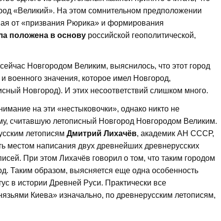
род «Великий». На этом сомнительном предположении
иная от «призвания Рюрика» и формирования
ла положена в основу
российской геополитической,
сейчас Новгородом Великим, выяснилось, что этот город
о и военного значения, которое имел Новгород,
сный Новгород). И этих несоответствий слишком много.
нимание на эти «нестыковочки», однако никто не
му, считавшую летописный Новгород Новгородом Великим.
русским летописям
Дмитрий Лихачёв
, академик АН СССР,
ыть местом написания двух древнейших древнерусских
исей. При этом Лихачёв говорил о том, что таким городом
д. Таким образом, выясняется еще одна особенность
ус в истории Древней Руси. Практически все
нязьями Киева» изначально, по древнерусским летописям,