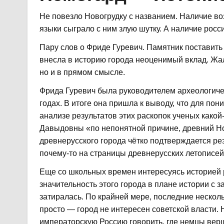
Не повезло Новогрудку с названием. Наличие во
языки сыграло с ним злую шутку. А наличие росс
Пару слов о Фриде Гуревич. Памятник поставить
внесла в историю города неоценимый вклад. Жал
но и в прямом смысле.
Фрида Гуревич была руководителем археологичес
годах. В итоге она пришла к выводу, что для пон
анализе результатов этих раскопок ученых како
Давыдовны «по непонятной причине, древний Нов
древнерусского города чётко подтверждается резу
почему-то на страницы древнерусских летописей
Еще со школьных времен интересуясь историей 
значительность этого города в плане истории с
затиралась. По крайней мере, последние несколь
просто — город не интересен советской власти. 
императорскую Россию говорить, где немцы верш