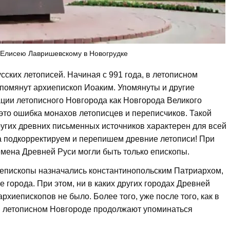
Елисею Лавришевскому в Новогрудке
ских летописей. Начиная с 991 года, в летописном
помянут архиепископ Иоаким. Упомянуты и другие
ции летописного Новгорода как Новгорода Великого
 это ошибка монахов летописцев и переписчиков. Такой
ругих древних письменных источников характерен для всей
да подкорректируем и перепишем древние летописи! При
емена Древней Руси могли быть только епископы.
иепископы назначались константинопольским Патриархом,
 города. При этом, ни в каких других городах Древней
рхиепископов не было. Более того, уже после того, как в
в летописном Новгороде продолжают упоминаться