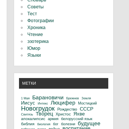
Советы
Тест
Фотографии
Хроника
Чтение
эзотерика
Юмор
Языки
МЕТКИ
Барановичи
1 Мая
Брежнев
Земля
Люцифер
Иисус
Мостицкий
Интекс
Новогрудок
СССР
Рождество
Творец
Яхве
Христос
Свитязь
апокалипсис
армия
белорусский язык
будущее
библия
бог
болезни
биология
воспитание
война