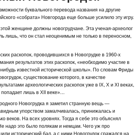
зможности буквального перевода названия на другие
ийского «собрата» Новгорода еще больше усилило эту игру.
 этой женщине должны новогрудчане. Эта ученая-археолог
ь лишь, что он стал неоценимым не только в переносном,
ких раскопок, проводившихся в Новогрудке в 1960-х
имания результатов этих раскопок, «необходимо участие в
й-нибудь известной исторической школы». По словам Фриды
огрудок, существование которого, в качестве
льтатами археологических раскопок уже в IX, X и XI веках,
 попадает лишь в XII веке»…
родного Новогрудка я заметил странную вещь —
 завидным упорством замалчивалась, принижалась и
ко веков. На всех уровнях. Тогда я себе это объяснял
Не надо это было полякам и немцам. Чего уж про
или исторический бал, а с ними Новогрудок сражался на