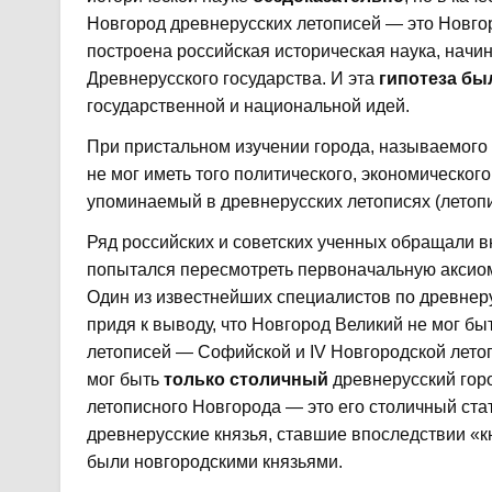
Новгород древнерусских летописей — это Новго
построена российская историческая наука, нач
Древнерусского государства. И эта
гипотеза бы
государственной и национальной идей.
При пристальном изучении города, называемого 
не мог иметь того политического, экономическог
упоминаемый в древнерусских летописях (летопи
Ряд российских и советских ученных обращали в
попытался пересмотреть первоначальную аксио
Один из известнейших специалистов по древне
придя к выводу, что Новгород Великий не мог б
летописей — Софийской и IV Новгородской летоп
мог быть
только столичный
древнерусский горо
летописного Новгорода — это его столичный стат
древнерусские князья, ставшие впоследствии «к
были новгородскими князьями.