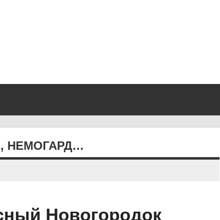
, НЕМОГАРД…
сный Новогородок