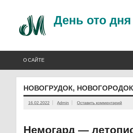
Перейти
к
содержимому
День ото дня
Ещё один день прожит…
О САЙТЕ
НОВОГРУДОК, НОВОГОРОДОК
16.02.2022
Admin
Оставить комментарий
Немогард
— летопи