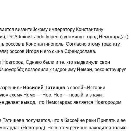
вается византийскому императору Константину
us), De Administrando Imperio) упомянут город Немогард(ас)
ть россов в Константинополь. Согласно этому трактату,
еля) россов Игоря и его сына Сфендослава.
Новгород. Однако были и те, кто выдвинули свои
 Νεμογαρδάς возводили к гидрониму
Неман
, реконструируя
разрешил»
Василий Татищев
в своей «Истории
ую» схему Немо — Нео, Нео — новый, а значит,
не делает вывод, что Немогардас является Новгородом
 Татищева получается, что в бассейне реки Припять и ее
огардас (Новгород). Но в этом регионе находится только