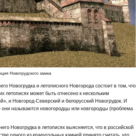
кция Новогрудского замка
го Новогрудка и летописного Новгорода состоит в том, что
х летописях может быть отнесено к нескольким
й», и Новгород-Северский и белорусский Новогрудок. И
— они называются новогородцы или новгородцы (проблема
его Новогрудка в летописях выясняется, что в российской
естве одного из краеугольных камней принято считать, что