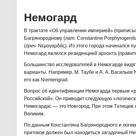
Немогард
В трактате «Об управлении империей» (приписы
Багрянородному (
лат.
Constantine Porphyrogenit
(
греч.
Νεμογαρδάς). Из этого города начинался пу
Немогард являлся резиденцией архонта (правит
Большинство исследователей в Немогарде видят 
варианты. Например, М. Таубе и А. А. Васильев
его как Niemengrad.
Вопрос об идентификации Немогарда первым «
Российской». Он приводит следующую «логическ
Немогардас — это Новгород. При этом Татищев 
Великим.
По данным Константина Багрянородного и логике
притоков должен был находиться загадочный Нем