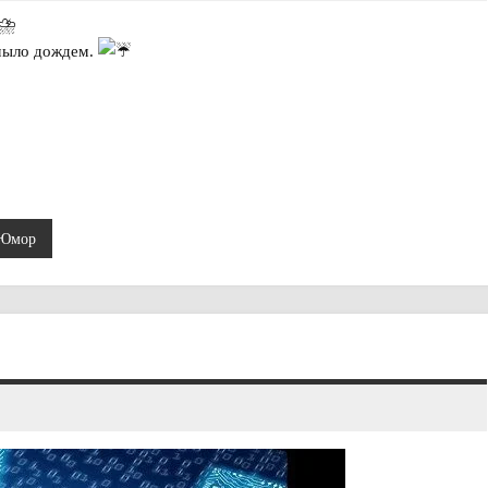
мыло дождем.
Юмор