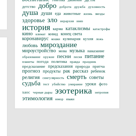
генетика
движение
добро
детство
доброта
дружба
духовность
душа
души
еда
животные
жизнь
звезды
зло
здоровье
иерархия
иняз
история
катаклизмы
карма
катастрофы
кино
конец света
ковид
климат
коронавирус
кулинария
кухня
кошки
ложь
мироздание
любовь
мироустройство
музыка
мова
наказание
питание
песни
образование
оружие
песня
погода
политика
планеты
правда
праздник
предсказания
предсказание
природа
притча
прогноз
рак
рассказ
продукты
ребенок
смерть
религия
советы
сингулярность
судьба
уроки
фото
тест
убийство
умирание
эзотерика
хаос
черные дыры
энтропия
этимология
юмор
языки