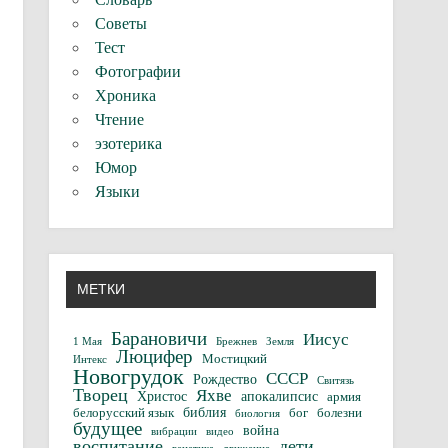
Советы
Тест
Фотографии
Хроника
Чтение
эзотерика
Юмор
Языки
МЕТКИ
Барановичи
Иисус
1 Мая
Брежнев
Земля
Люцифер
Мостицкий
Интекс
Новогрудок
СССР
Рождество
Свитязь
Творец
Яхве
Христос
апокалипсис
армия
библия
белорусский язык
бог
болезни
биология
будущее
война
вибрации
видео
воспитание
дети