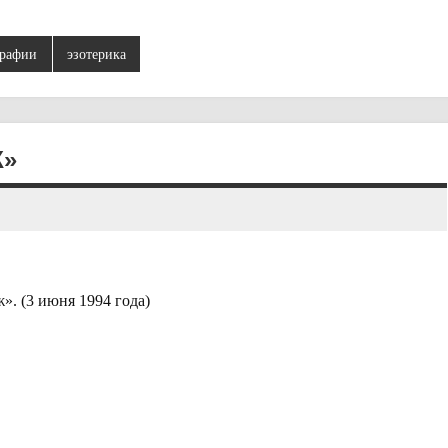
рафии
эзотерика
Ж»
. (3 июня 1994 года)