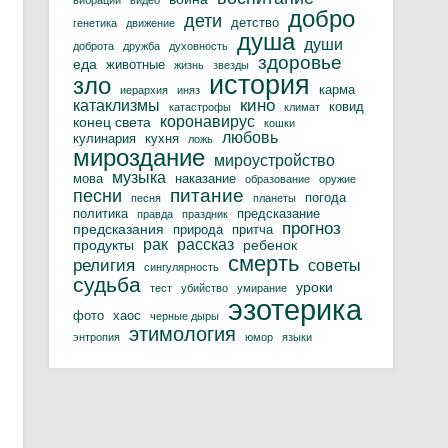
вибрации
видео
добро
дети
детство
генетика
движение
душа
души
доброта
дружба
духовность
здоровье
еда
животные
жизнь
звезды
история
зло
карма
иерархия
иняз
кино
катаклизмы
ковид
катастрофы
климат
коронавирус
конец света
кошки
любовь
кулинария
кухня
ложь
мироздание
мироустройство
музыка
мова
наказание
образование
оружие
питание
песни
погода
песня
планеты
политика
предсказание
правда
праздник
прогноз
предсказания
природа
притча
рак
рассказ
продукты
ребенок
смерть
религия
советы
сингулярность
судьба
уроки
тест
убийство
умирание
эзотерика
фото
хаос
черные дыры
этимология
энтропия
юмор
языки