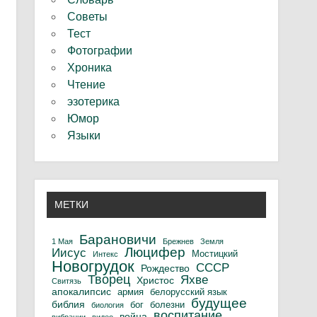
Советы
Тест
Фотографии
Хроника
Чтение
эзотерика
Юмор
Языки
МЕТКИ
Барановичи
1 Мая
Брежнев
Земля
Люцифер
Иисус
Мостицкий
Интекс
Новогрудок
СССР
Рождество
Творец
Яхве
Христос
Свитязь
апокалипсис
армия
белорусский язык
будущее
библия
бог
болезни
биология
воспитание
война