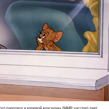
ого паротита и коревой краснухи» (MMR vaccine) дает