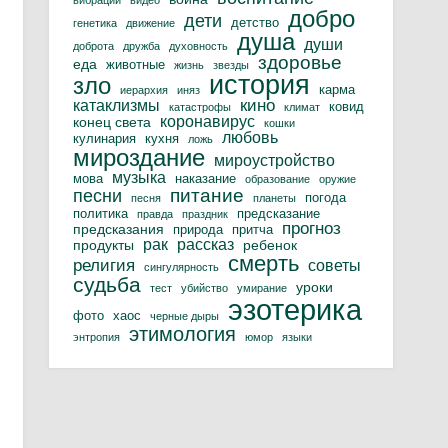
вибрации
видео
добро
дети
детство
генетика
движение
душа
души
доброта
дружба
духовность
здоровье
еда
животные
жизнь
звезды
история
зло
карма
иерархия
иняз
кино
катаклизмы
ковид
катастрофы
климат
коронавирус
конец света
кошки
любовь
кулинария
кухня
ложь
мироздание
мироустройство
музыка
мова
наказание
образование
оружие
питание
песни
погода
песня
планеты
политика
предсказание
правда
праздник
прогноз
предсказания
природа
притча
рак
рассказ
продукты
ребенок
смерть
религия
советы
сингулярность
судьба
уроки
тест
убийство
умирание
эзотерика
фото
хаос
черные дыры
этимология
энтропия
юмор
языки