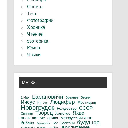
Советы
Тест
Фотографии
Хроника
Чтение
эзотерика
Юмор
Языки
МЕТКИ
Барановичи
1 Мая
Брежнев
Земля
Люцифер
Иисус
Мостицкий
Интекс
Новогрудок
СССР
Рождество
Творец
Яхве
Христос
Свитязь
апокалипсис
армия
белорусский язык
будущее
библия
бог
болезни
биология
воспитание
война