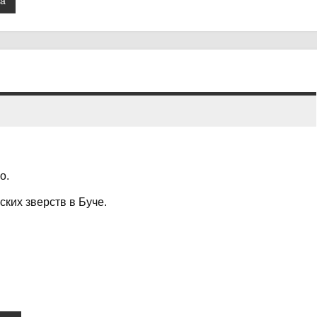
ка
о.
ских зверств в Буче.