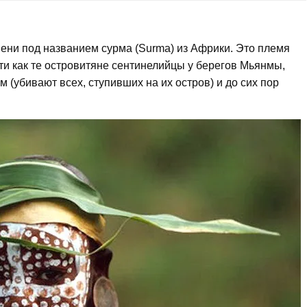
ени под названием сурма (Surma) из Африки. Это племя
ти как те островитяне сентинелийцы у берегов Мьянмы,
(убивают всех, ступивших на их остров) и до сих пор