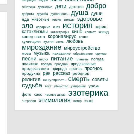
вибрации
видео
добро
дети
детство
генетика
движение
душа
души
доброта
дружба
духовность
здоровье
еда
животные
жизнь
звезды
история
зло
карма
иерархия
иняз
кино
катаклизмы
ковид
катастрофы
климат
коронавирус
конец света
кошки
любовь
кулинария
кухня
ложь
мироздание
мироустройство
музыка
мова
наказание
образование
оружие
питание
песни
погода
песня
планеты
политика
предсказание
правда
праздник
прогноз
предсказания
природа
притча
рак
рассказ
продукты
ребенок
смерть
религия
советы
сингулярность
судьба
уроки
тест
убийство
умирание
эзотерика
фото
хаос
черные дыры
этимология
энтропия
юмор
языки