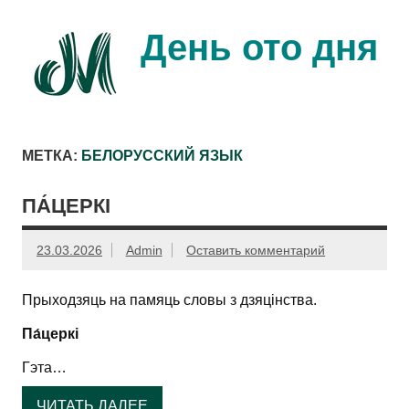
Перейти
к
содержимому
День ото дня
Ещё один день прожит…
МЕТКА:
БЕЛОРУССКИЙ ЯЗЫК
ПА́ЦЕРКІ
23.03.2026
Admin
Оставить комментарий
Прыходзяць на памяць словы з дзяцінства.
Па́церкі
Гэта…
ЧИТАТЬ ДАЛЕЕ