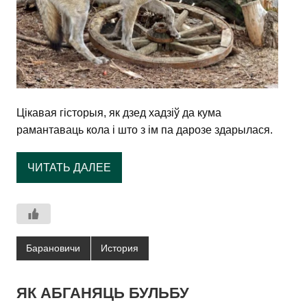
Цікавая гісторыя, як дзед хадзіў да кума
рамантаваць кола і што з ім па дарозе здарылася.
ЧИТАТЬ ДАЛЕЕ
Барановичи
История
ЯК АБГАНЯЦЬ БУЛЬБУ