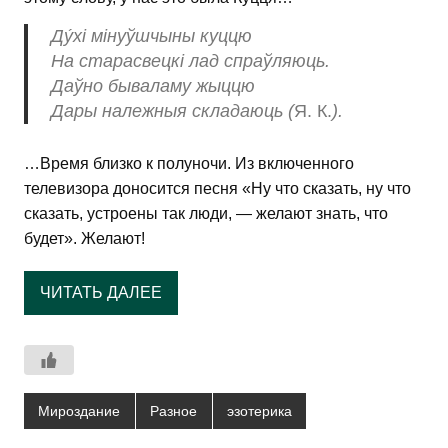
Ду́хі мінуўшчыны куццю
На старасвецкі лад спраўляюць.
Даўно бываламу жыццю
Дары належныя складаюць (
Я. К.
).
…Время близко к полуночи. Из включенного
телевизора доносится песня «Ну что сказать, ну что
сказать, устроены так люди, — желают знать, что
будет». Желают!
ЧИТАТЬ ДАЛЕЕ
Мироздание
Разное
эзотерика