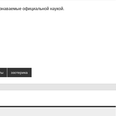
ризнаваемые официальной наукой.
ты
эзотерика