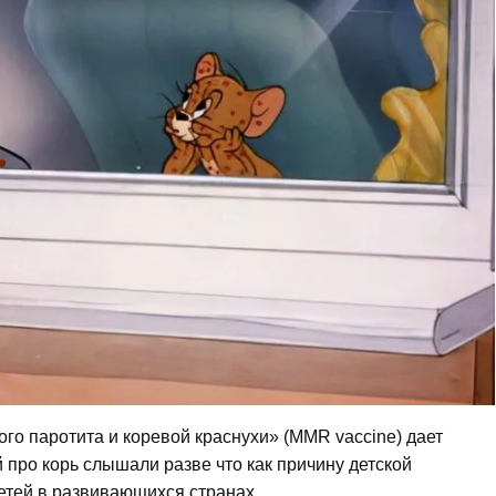
ого паротита и коревой краснухи» (MMR vaccine) дает
про корь слышали разве что как причину детской
етей в развивающихся странах.