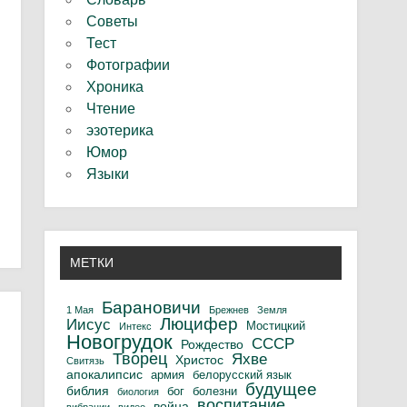
Советы
Тест
Фотографии
Хроника
Чтение
эзотерика
Юмор
Языки
МЕТКИ
Барановичи
1 Мая
Брежнев
Земля
Люцифер
Иисус
Мостицкий
Интекс
Новогрудок
СССР
Рождество
Творец
Яхве
Христос
Свитязь
апокалипсис
армия
белорусский язык
будущее
библия
бог
болезни
биология
воспитание
война