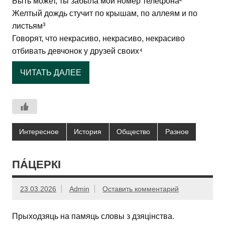
Быть может, ты забыла мой номер телефона²
Желтый дождь стучит по крышам, по аллеям и по
листьям³
Говорят, что некрасиво, некрасиво, некрасиво
отбивать девчонок у друзей своих⁴
ЧИТАТЬ ДАЛЕЕ
Интересное
История
Общество
Разное
ПА́ЦЕРКІ
23.03.2026
Admin
Оставить комментарий
Прыходзяць на памяць словы з дзяцінства.