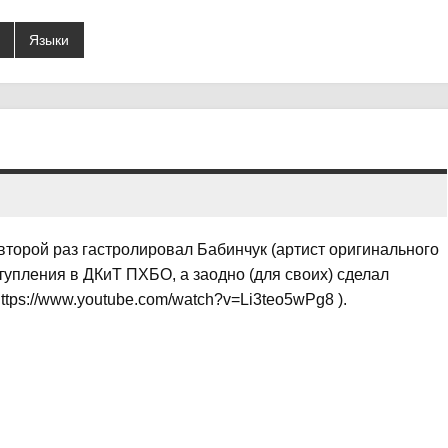
Языки
о второй раз гастролировал Бабинчук (артист оригинального
тупления в ДКиТ ПХБО, а заодно (для своих) сделал
ttps://www.youtube.com/watch?v=Li3teo5wPg8 ).