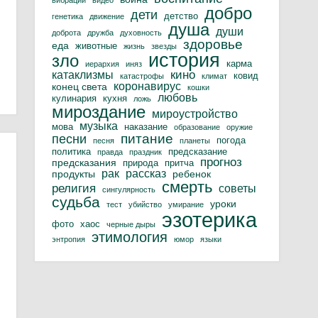
вибрации
видео
добро
дети
детство
генетика
движение
душа
души
доброта
дружба
духовность
здоровье
еда
животные
жизнь
звезды
история
зло
карма
иерархия
иняз
кино
катаклизмы
ковид
катастрофы
климат
коронавирус
конец света
кошки
любовь
кулинария
кухня
ложь
мироздание
мироустройство
музыка
мова
наказание
образование
оружие
питание
песни
погода
песня
планеты
политика
предсказание
правда
праздник
прогноз
предсказания
природа
притча
рак
рассказ
продукты
ребенок
смерть
религия
советы
сингулярность
судьба
уроки
тест
убийство
умирание
эзотерика
фото
хаос
черные дыры
этимология
энтропия
юмор
языки