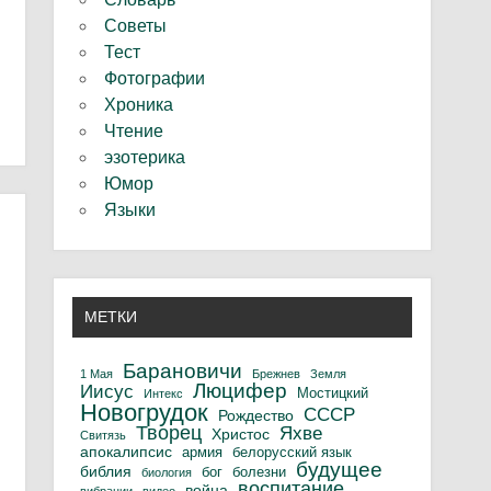
Советы
Тест
Фотографии
Хроника
Чтение
эзотерика
Юмор
Языки
МЕТКИ
Барановичи
1 Мая
Брежнев
Земля
Люцифер
Иисус
Мостицкий
Интекс
Новогрудок
СССР
Рождество
Творец
Яхве
Христос
Свитязь
апокалипсис
армия
белорусский язык
будущее
библия
бог
болезни
биология
воспитание
война