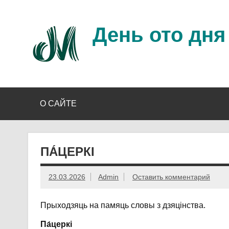
Перейти
к
содержимому
День ото дня
Ещё один день прожит…
О САЙТЕ
ПА́ЦЕРКІ
23.03.2026
Admin
Оставить комментарий
Прыходзяць на памяць словы з дзяцінства.
Па́церкі